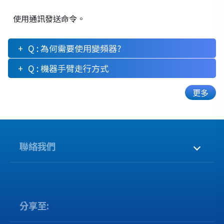
使用通訊發送命令。
Q : 為何需要使用變頻器?
Q : 機器手臂走行方式
更多
聯絡我們
807
高雄市
三民區
明誠一路190號
台南聯絡處
07-3106633
710
台南市
永康區
中華路768號 (3樓)
分享至:
07-3106000
06-3036633