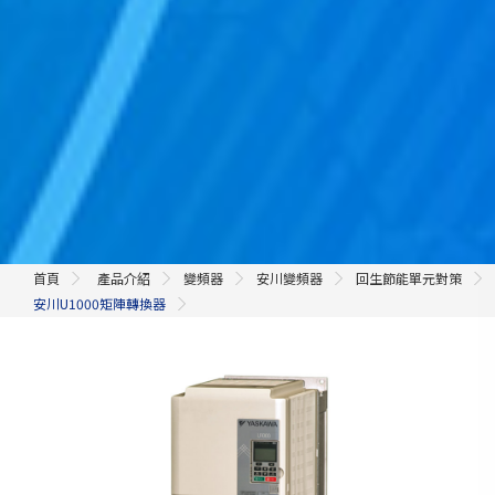
首頁
產品介紹
變頻器
安川變頻器
回生節能單元對策
安川U1000矩陣轉換器