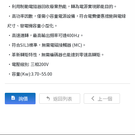
•利用制動電阻器回收廢棄熱能，轉為電源實現節能目的。
•高功率因數，僅需小容量電源設備，符合電費優惠措施與電線
尺寸、發電機容量小型化。
•高速運轉，最高輸出頻率可達400Hz。
•符合SIL3標準，無需電磁接觸器 (MC)。
•革新轉矩特性，無需編碼器也能達到零速高轉矩。
•電壓級別: 三相200V
•容量(Kw):3.70~55.00
詢價
返回列表
上一個