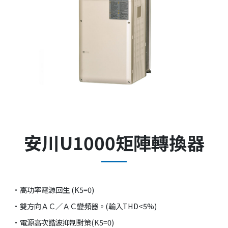
安川U1000矩陣轉換器
•高功率電源回生 (K5=0)
•雙方向ＡＣ／ＡＣ變頻器。(輸入THD<5%)
•電源高次諧波抑制對策(K5=0)