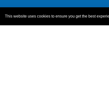
联系我们
This website uses cookies to ensure you get the best experi
807
高雄市
三民區
明誠一路190號
07-3106633
07-3106000
台南联系处
710
台南市
永康区
中华路768号 (3楼)