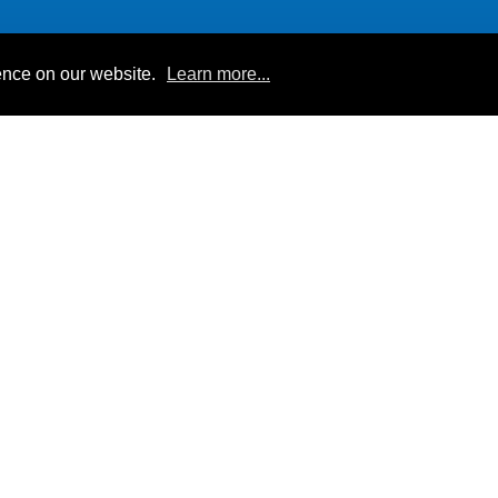
ence on our website.
Learn more...
jinlin@jinlin.com.tw
06-3036633
© 2022
晋霖电机有限公司
版权所有
网站地图
隐私权政策