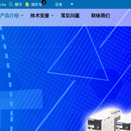
0
m.tw
搜寻
询价车
语系
产品介绍
技术支援
常见问题
联络我们